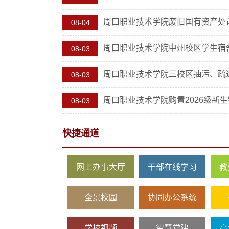
周口职业技术学院废旧国有资产处
08-04
周口职业技术学院中州校区学生宿舍2#
08-03
周口职业​技术学院三校区抽污、疏通管
08-03
周口职业技术学院购置2026级新生物
08-03
快捷通道
网上办事大厅
干部在线学习
教
全景校园
协同办公系统
学校视频
智慧党建
高