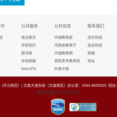
合作
公共服务
公共信息
联系我们
院
电话黄页
中国教育部
招生热线
学校校历
河南省教育厅
投诉热线
图书馆
中国教育网
邮箱
学校邮箱
高职高专教育网
地址
WebVPN
科普中国
区）| 文昌大道东段（文昌校区）办公室：0394-8693029 招办：0394-
豫ICP备15013337号-1